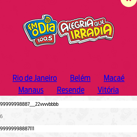
c
h
Rio de Janeiro
Belém
Macaé
Manaus
Resende
Vitória
6