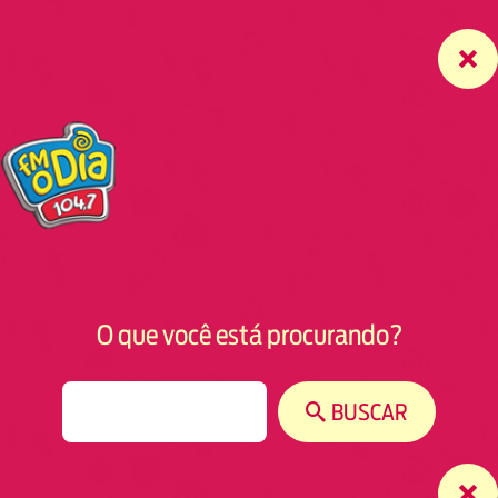
O que você está procurando?
S
BUSCAR
e
a
r