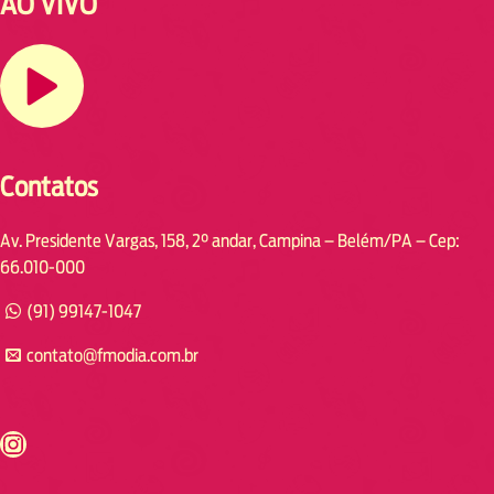
AO VIVO
Contatos
Av. Presidente Vargas, 158, 2° andar, Campina – Belém/PA – Cep:
66.010-000
(91) 99147-1047
contato@fmodia.com.br
s://www.instagram.com/fmodia.cabofrio/