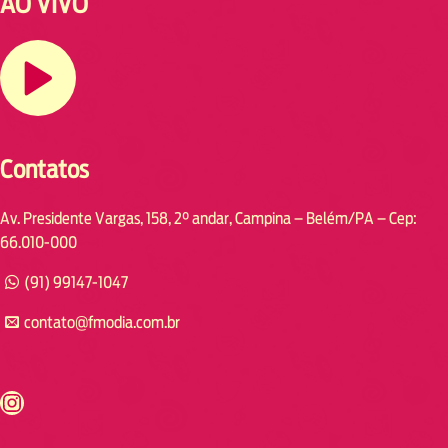
AO VIVO
Contatos
Av. Presidente Vargas, 158, 2° andar, Campina – Belém/PA – Cep:
66.010-000
(91) 99147-1047
contato@fmodia.com.br
s://www.instagram.com/fmodia.cabofrio/