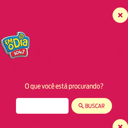
O que você está procurando?
S
BUSCAR
e
a
r