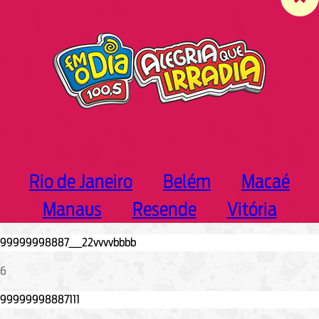
c
h
Rio de Janeiro
Belém
Macaé
Manaus
Resende
Vitória
6