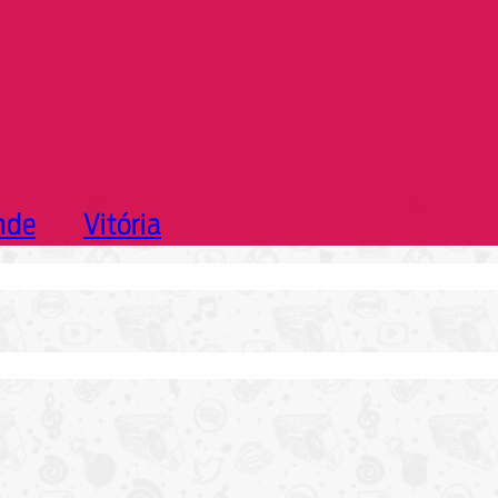
nde
Vitória