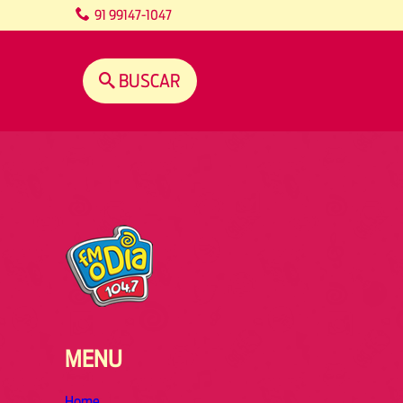
content
91 99147-1047
BUSCAR
MENU
Home