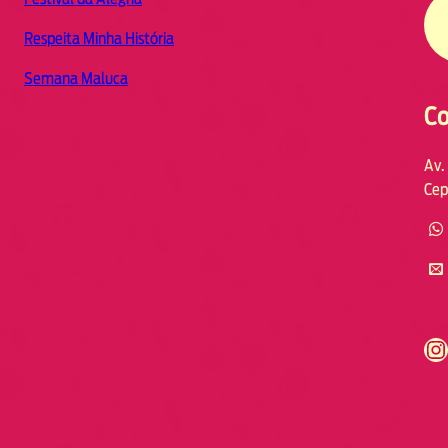
Respeita Minha História
Semana Maluca
Co
Av.
Cep
https://www.instagram.com/fmodia.cabofrio/