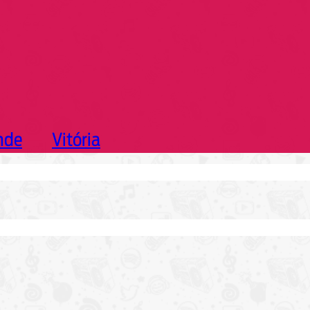
nde
Vitória