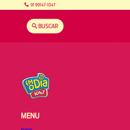
content
91 99147-1047
BUSCAR
MENU
Home