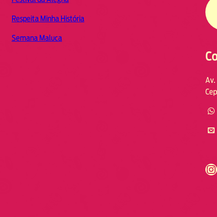
Respeita Minha História
Semana Maluca
Co
Av.
Cep
https://www.instagram.com/fmodia.cabofrio/