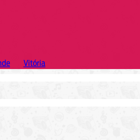
nde
Vitória