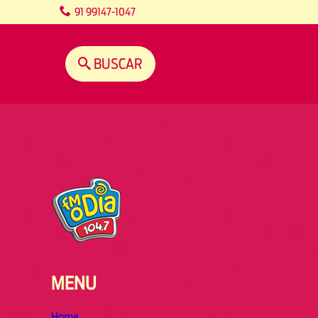
content
91 99147-1047
BUSCAR
MENU
Home