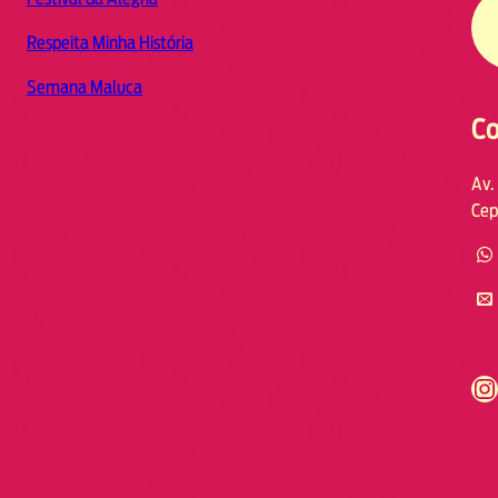
Respeita Minha História
Semana Maluca
Co
Av.
Cep
https://www.instagram.com/fmodia.cabofrio/