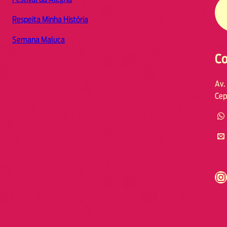
Respeita Minha História
Semana Maluca
Co
Av.
Cep
https://www.instagram.com/fmodia.cabofrio/