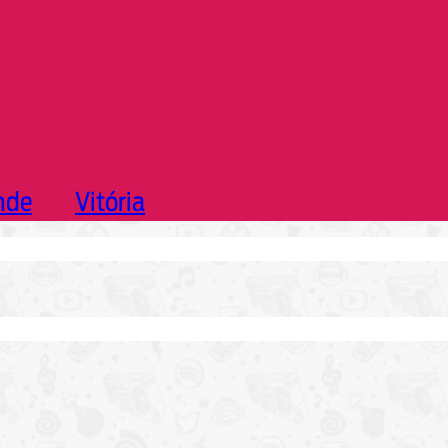
nde
Vitória