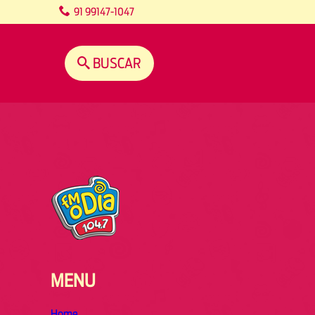
content
91 99147-1047
BUSCAR
MENU
Home