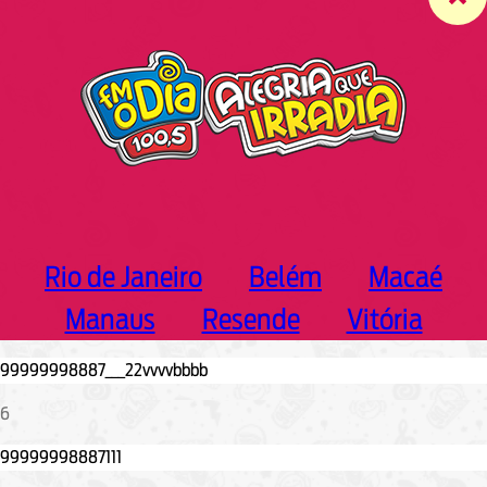
c
h
Rio de Janeiro
Belém
Macaé
Manaus
Resende
Vitória
6