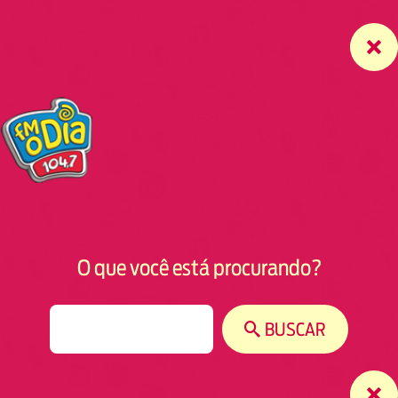
O que você está procurando?
S
BUSCAR
e
a
r