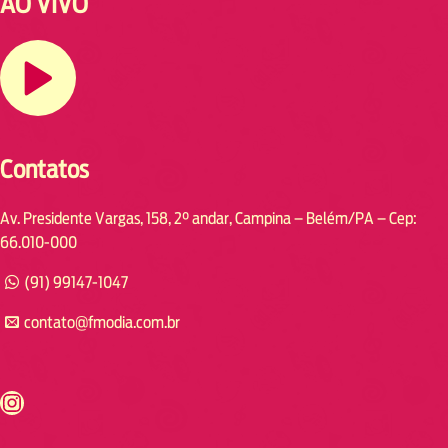
AO VIVO
Contatos
Av. Presidente Vargas, 158, 2° andar, Campina – Belém/PA – Cep:
66.010-000
(91) 99147-1047
contato@fmodia.com.br
s://www.instagram.com/fmodia.cabofrio/