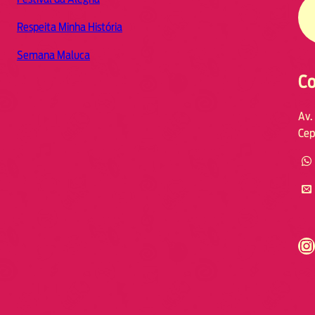
Respeita Minha História
Semana Maluca
Co
Av.
Cep
https://www.instagram.com/fmodia.cabofrio/