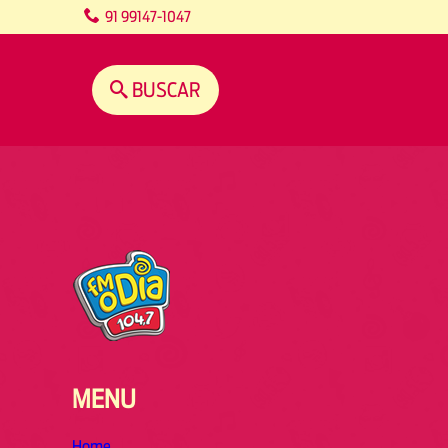
content
91 99147-1047
BUSCAR
MENU
Home