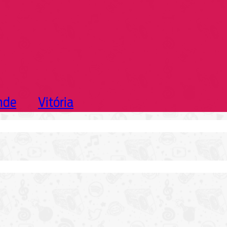
nde
Vitória