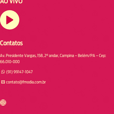
AO VIVO
Contatos
Av. Presidente Vargas, 158, 2° andar, Campina – Belém/PA – Cep:
66.010-000
(91) 99147-1047
contato@fmodia.com.br
s://www.instagram.com/fmodia.cabofrio/