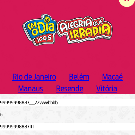
c
h
Rio de Janeiro
Belém
Macaé
Manaus
Resende
Vitória
6