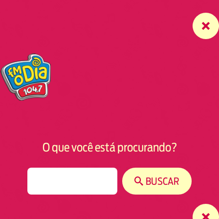
O que você está procurando?
S
BUSCAR
e
a
r