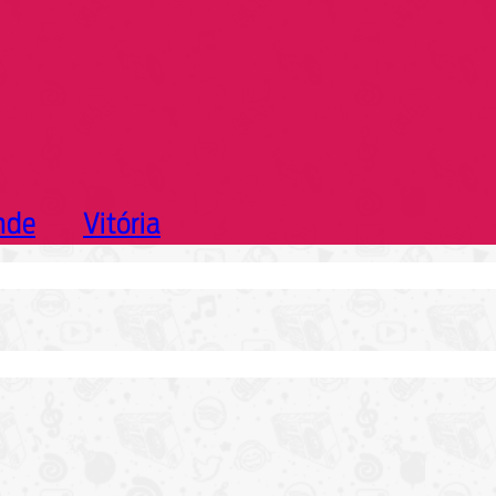
nde
Vitória