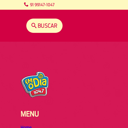
content
91 99147-1047
BUSCAR
MENU
Home