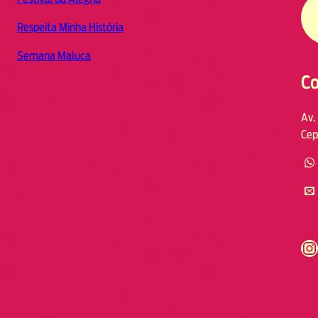
Respeita Minha História
Semana Maluca
Co
Av.
Cep
https://www.instagram.com/fmodia.cabofrio/