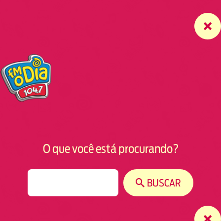
O que você está procurando?
S
BUSCAR
e
a
r