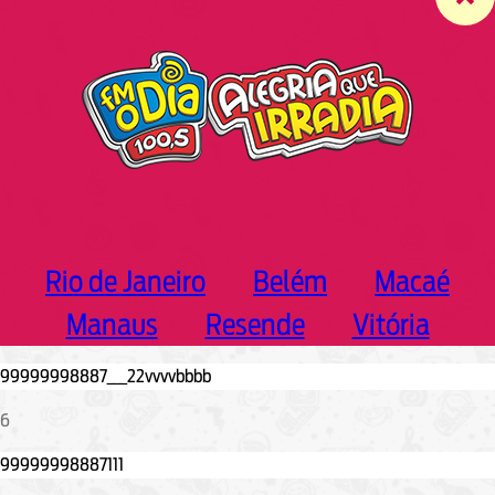
c
h
Rio de Janeiro
Belém
Macaé
Manaus
Resende
Vitória
6