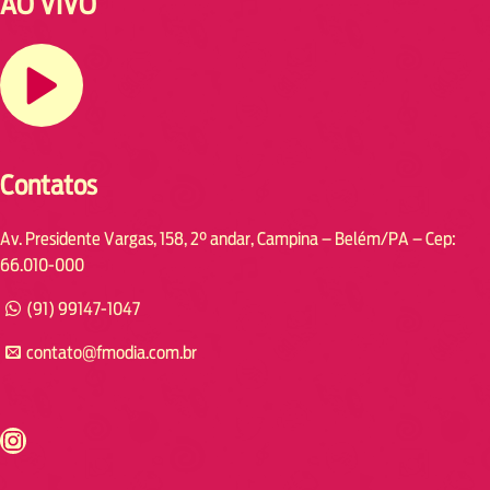
AO VIVO
Contatos
Av. Presidente Vargas, 158, 2° andar, Campina – Belém/PA – Cep:
66.010-000
(91) 99147-1047
contato@fmodia.com.br
s://www.instagram.com/fmodia.cabofrio/