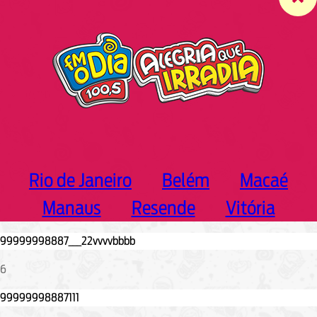
c
h
Rio de Janeiro
Belém
Macaé
Manaus
Resende
Vitória
6