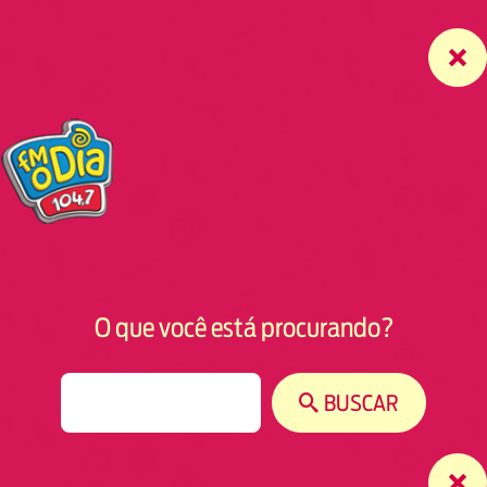
O que você está procurando?
S
BUSCAR
e
a
r