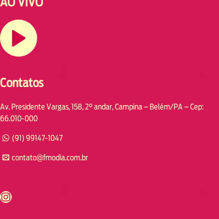
AO VIVO
Contatos
Av. Presidente Vargas, 158, 2° andar, Campina – Belém/PA – Cep:
66.010-000
(91) 99147-1047
contato@fmodia.com.br
s://www.instagram.com/fmodia.cabofrio/