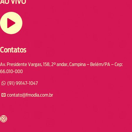
AO VIVO
Contatos
Av. Presidente Vargas, 158, 2° andar, Campina – Belém/PA – Cep:
66.010-000
(91) 99147-1047
contato@fmodia.com.br
s://www.instagram.com/fmodia.cabofrio/