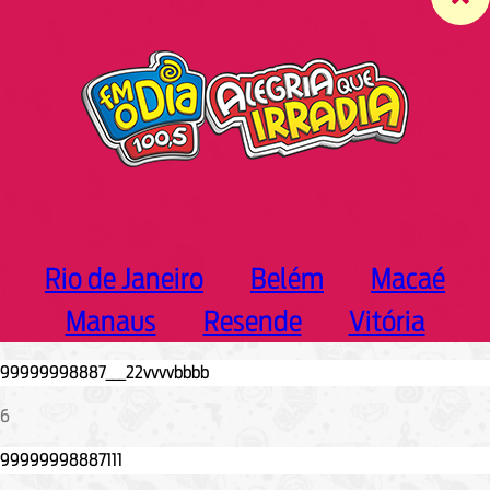
c
h
Rio de Janeiro
Belém
Macaé
Manaus
Resende
Vitória
6