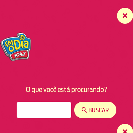
O que você está procurando?
S
BUSCAR
e
a
r