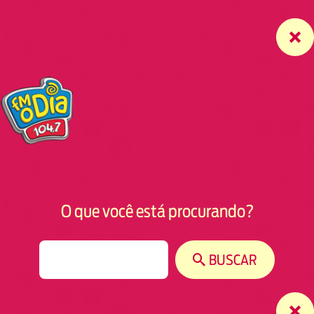
O que você está procurando?
S
BUSCAR
e
a
r