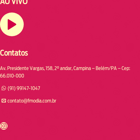
AO VIVO
Contatos
Av. Presidente Vargas, 158, 2° andar, Campina – Belém/PA – Cep:
66.010-000
(91) 99147-1047
contato@fmodia.com.br
s://www.instagram.com/fmodia.cabofrio/