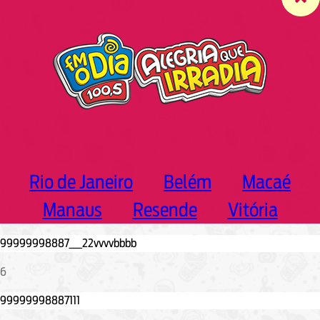
c
h
Rio de Janeiro
Belém
Macaé
Manaus
Resende
Vitória
6