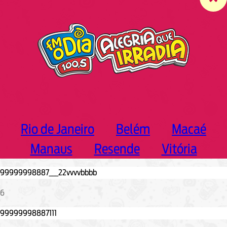
c
h
Rio de Janeiro
Belém
Macaé
Manaus
Resende
Vitória
6