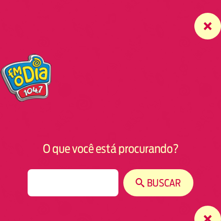
O que você está procurando?
S
BUSCAR
e
a
r