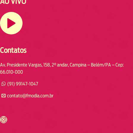
AO VIVO
Contatos
Av. Presidente Vargas, 158, 2° andar, Campina – Belém/PA – Cep:
66.010-000
(91) 99147-1047
contato@fmodia.com.br
s://www.instagram.com/fmodia.cabofrio/