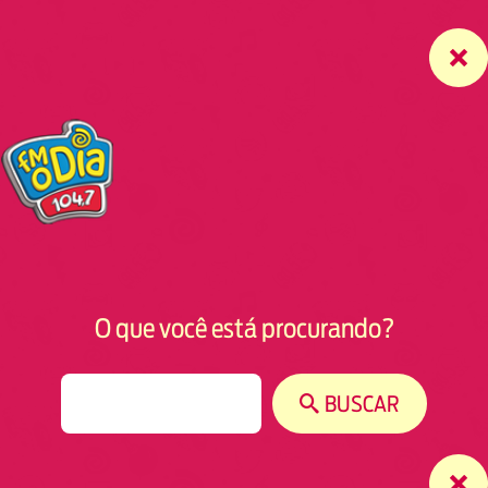
O que você está procurando?
S
BUSCAR
e
a
r