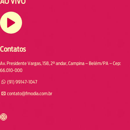
AO VIVO
Contatos
Av. Presidente Vargas, 158, 2° andar, Campina – Belém/PA – Cep:
66.010-000
(91) 99147-1047
contato@fmodia.com.br
s://www.instagram.com/fmodia.cabofrio/