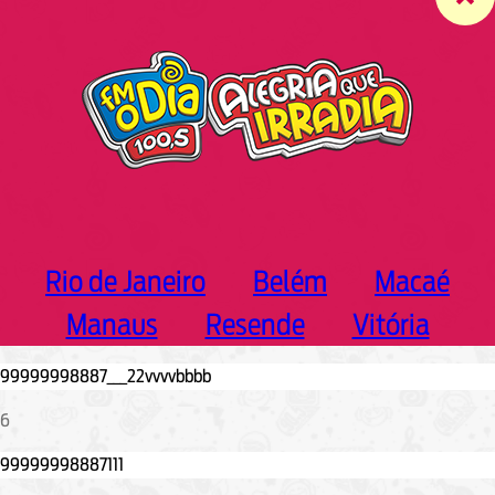
c
h
Rio de Janeiro
Belém
Macaé
Manaus
Resende
Vitória
6