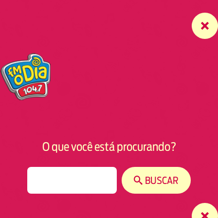
O que você está procurando?
S
BUSCAR
e
a
r