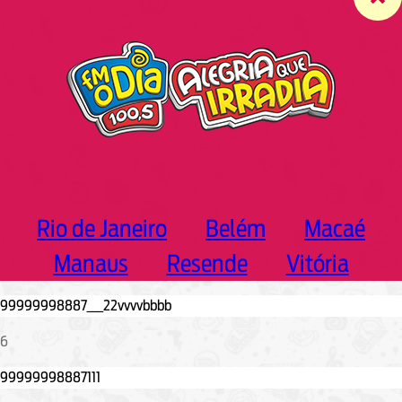
c
h
Rio de Janeiro
Belém
Macaé
Manaus
Resende
Vitória
6