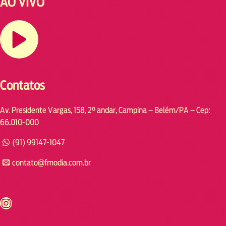
AO VIVO
Contatos
Av. Presidente Vargas, 158, 2° andar, Campina – Belém/PA – Cep:
66.010-000
(91) 99147-1047
contato@fmodia.com.br
s://www.instagram.com/fmodia.cabofrio/