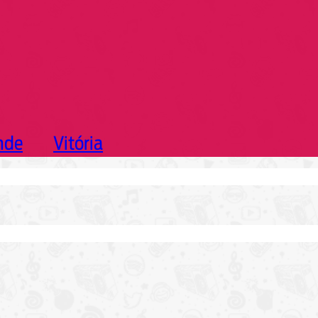
nde
Vitória