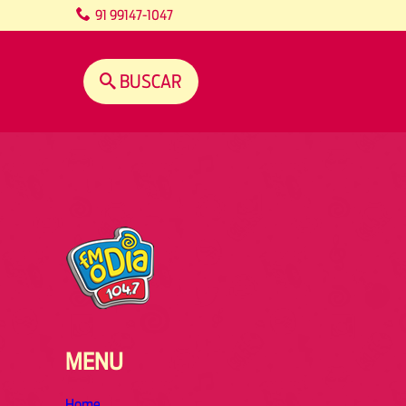
content
91 99147-1047
BUSCAR
MENU
Home