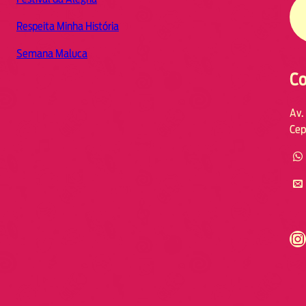
Respeita Minha História
Semana Maluca
Co
Av.
Cep
https://www.instagram.com/fmodia.cabofrio/