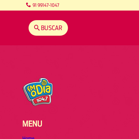
content
91 99147-1047
BUSCAR
MENU
Home