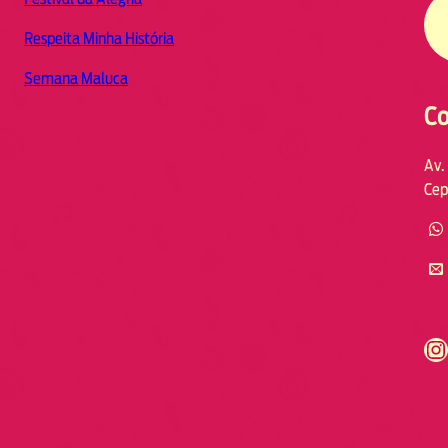
Respeita Minha História
Semana Maluca
Co
Av.
Cep
https://www.instagram.com/fmodia.cabofrio/