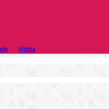
nde
Vitória