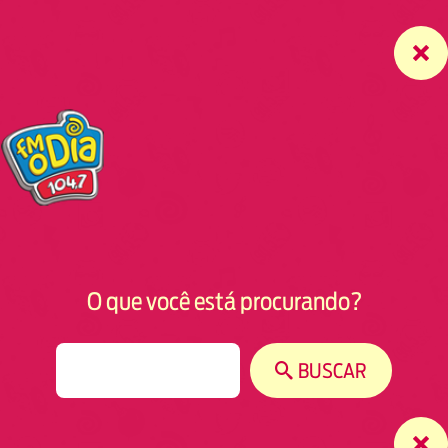
O que você está procurando?
S
BUSCAR
e
a
r