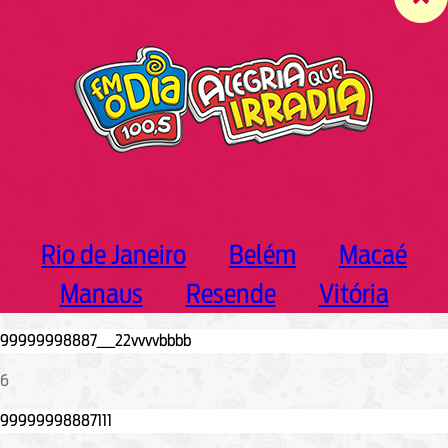
c
h
Rio de Janeiro
Belém
Macaé
Manaus
Resende
Vitória
6