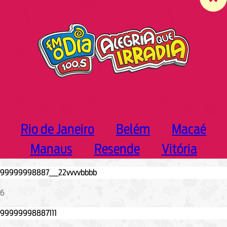
c
h
Rio de Janeiro
Belém
Macaé
Manaus
Resende
Vitória
6