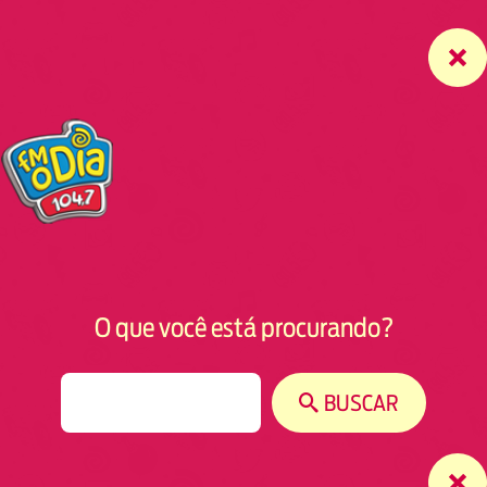
O que você está procurando?
S
BUSCAR
e
a
r