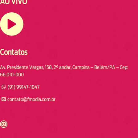
AO VIVO
Contatos
Av. Presidente Vargas, 158, 2° andar, Campina – Belém/PA – Cep:
66.010-000
(91) 99147-1047
contato@fmodia.com.br
s://www.instagram.com/fmodia.cabofrio/