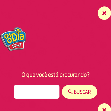
O que você está procurando?
S
BUSCAR
e
a
r