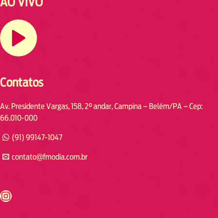
AO VIVO
Contatos
Av. Presidente Vargas, 158, 2° andar, Campina – Belém/PA – Cep:
66.010-000
(91) 99147-1047
contato@fmodia.com.br
s://www.instagram.com/fmodia.cabofrio/