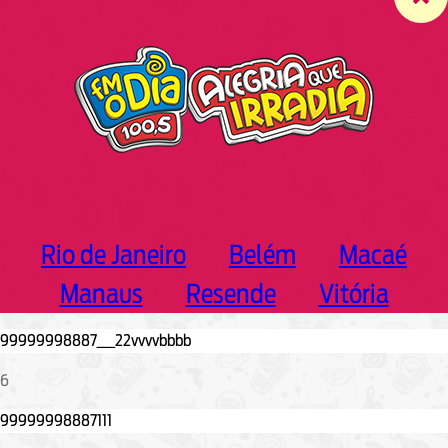
c
h
Rio de Janeiro
Belém
Macaé
Manaus
Resende
Vitória
6