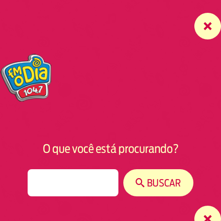
O que você está procurando?
S
BUSCAR
e
a
r