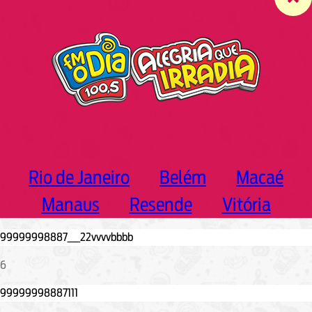
c
h
Rio de Janeiro
Belém
Macaé
Manaus
Resende
Vitória
6