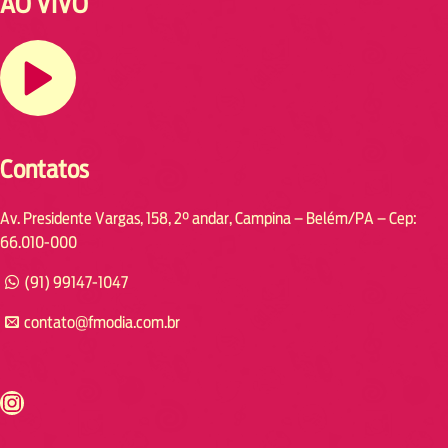
AO VIVO
Contatos
Av. Presidente Vargas, 158, 2° andar, Campina – Belém/PA – Cep:
66.010-000
(91) 99147-1047
contato@fmodia.com.br
s://www.instagram.com/fmodia.cabofrio/