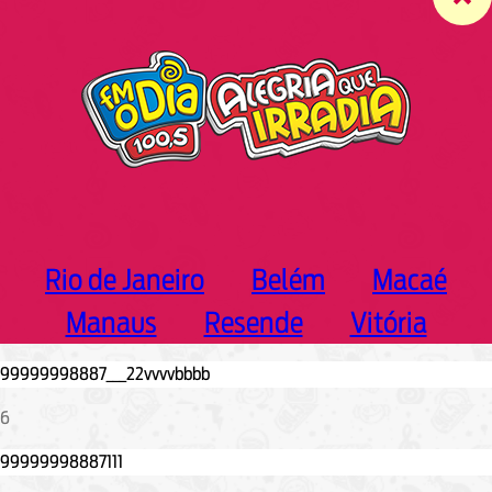
c
h
Rio de Janeiro
Belém
Macaé
Manaus
Resende
Vitória
6