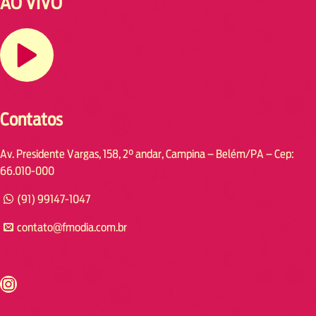
AO VIVO
Contatos
Av. Presidente Vargas, 158, 2° andar, Campina – Belém/PA – Cep:
66.010-000
(91) 99147-1047
contato@fmodia.com.br
s://www.instagram.com/fmodia.cabofrio/