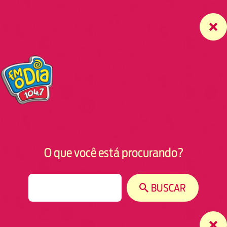
O que você está procurando?
S
BUSCAR
e
a
r