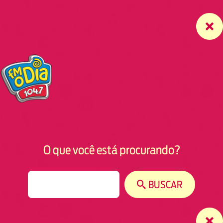
O que você está procurando?
S
BUSCAR
e
a
r