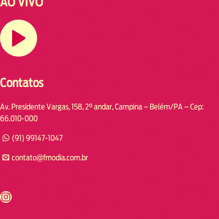
AO VIVO
Contatos
Av. Presidente Vargas, 158, 2° andar, Campina – Belém/PA – Cep:
66.010-000
(91) 99147-1047
contato@fmodia.com.br
s://www.instagram.com/fmodia.cabofrio/