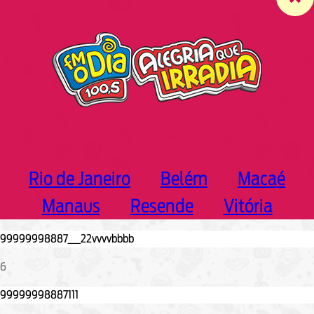
c
h
Rio de Janeiro
Belém
Macaé
Manaus
Resende
Vitória
6