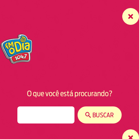
O que você está procurando?
S
BUSCAR
e
a
r