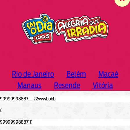
c
h
Rio de Janeiro
Belém
Macaé
Manaus
Resende
Vitória
6