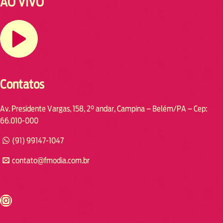
AO VIVO
Contatos
Av. Presidente Vargas, 158, 2° andar, Campina – Belém/PA – Cep:
66.010-000
(91) 99147-1047
contato@fmodia.com.br
s://www.instagram.com/fmodia.cabofrio/