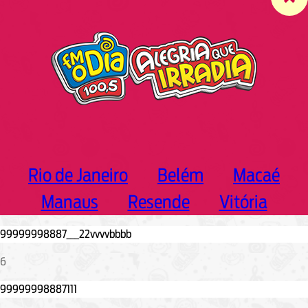
c
h
Rio de Janeiro
Belém
Macaé
Manaus
Resende
Vitória
6