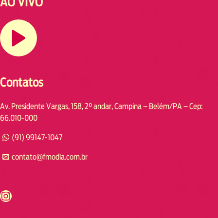
AO VIVO
Contatos
Av. Presidente Vargas, 158, 2° andar, Campina – Belém/PA – Cep:
66.010-000
(91) 99147-1047
contato@fmodia.com.br
s://www.instagram.com/fmodia.cabofrio/