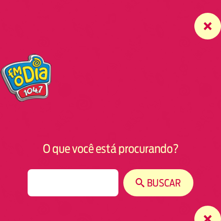
O que você está procurando?
S
BUSCAR
e
a
r