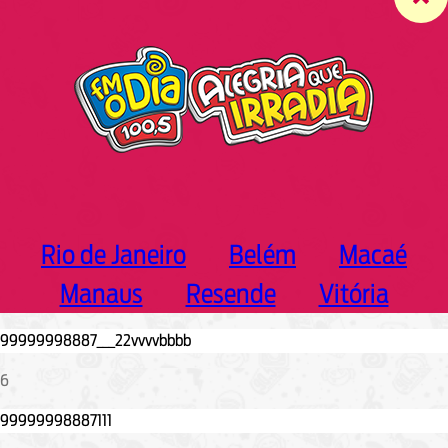
c
h
Rio de Janeiro
Belém
Macaé
Manaus
Resende
Vitória
6