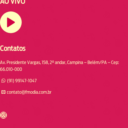
AO VIVO
Contatos
Av. Presidente Vargas, 158, 2° andar, Campina – Belém/PA – Cep:
66.010-000
(91) 99147-1047
contato@fmodia.com.br
s://www.instagram.com/fmodia.cabofrio/