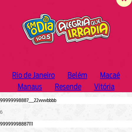
c
h
Rio de Janeiro
Belém
Macaé
Manaus
Resende
Vitória
6