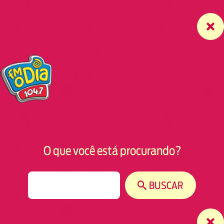
O que você está procurando?
S
BUSCAR
e
a
r