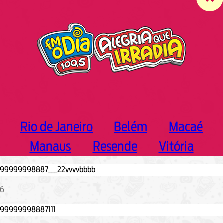
c
h
Rio de Janeiro
Belém
Macaé
Manaus
Resende
Vitória
6