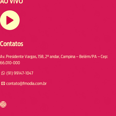
AO VIVO
Contatos
Av. Presidente Vargas, 158, 2° andar, Campina – Belém/PA – Cep:
66.010-000
(91) 99147-1047
contato@fmodia.com.br
s://www.instagram.com/fmodia.cabofrio/