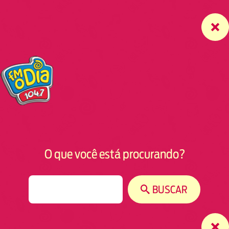
O que você está procurando?
S
BUSCAR
e
a
r