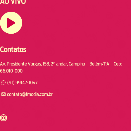
AO VIVO
Contatos
Av. Presidente Vargas, 158, 2° andar, Campina – Belém/PA – Cep:
66.010-000
(91) 99147-1047
contato@fmodia.com.br
s://www.instagram.com/fmodia.cabofrio/