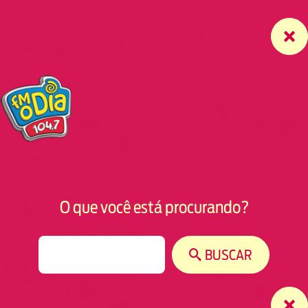
O que você está procurando?
S
BUSCAR
e
a
r