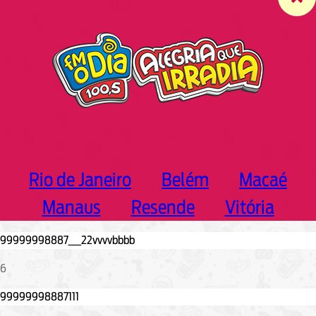
c
h
Rio de Janeiro
Belém
Macaé
Manaus
Resende
Vitória
6