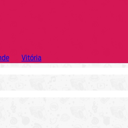
nde
Vitória