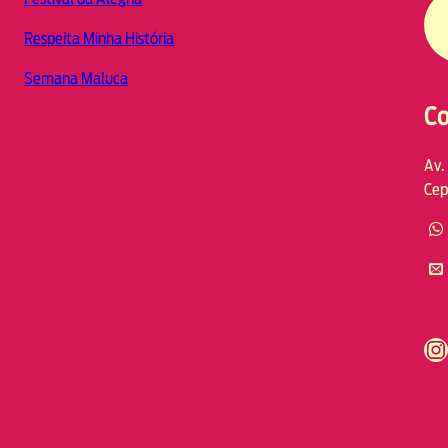
Respeita Minha História
Semana Maluca
Co
Av.
Cep
https://www.instagram.com/fmodia.cabofrio/