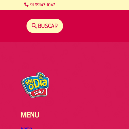
content
91 99147-1047
BUSCAR
MENU
Home