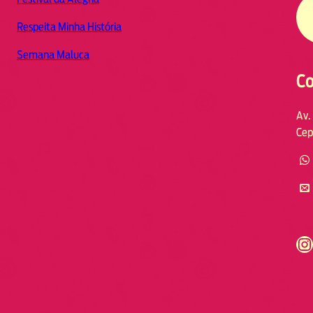
Respeita Minha História
Semana Maluca
Co
Av.
Cep
https://www.instagram.com/fmodia.cabofrio/