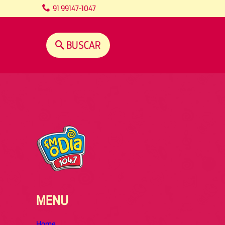
content
91 99147-1047
BUSCAR
MENU
Home