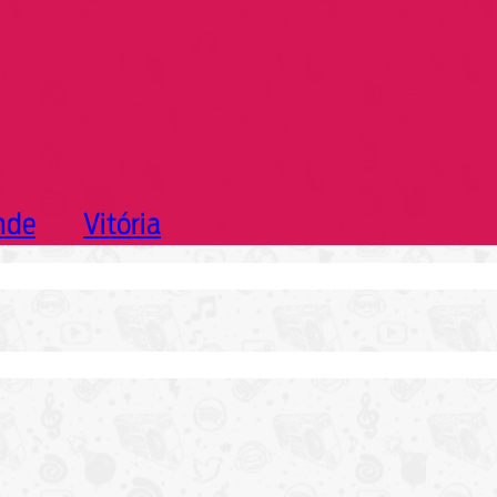
nde
Vitória