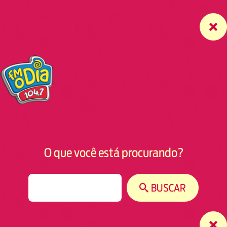
O que você está procurando?
S
BUSCAR
e
a
r