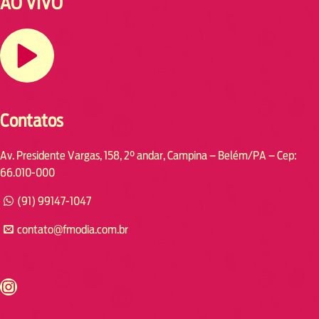
AO VIVO
Contatos
Av. Presidente Vargas, 158, 2° andar, Campina – Belém/PA – Cep:
66.010-000
(91) 99147-1047
contato@fmodia.com.br
s://www.instagram.com/fmodia.cabofrio/