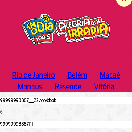
c
h
Rio de Janeiro
Belém
Macaé
Manaus
Resende
Vitória
6