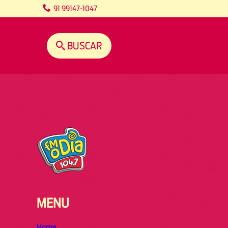
content
91 99147-1047
BUSCAR
MENU
Home