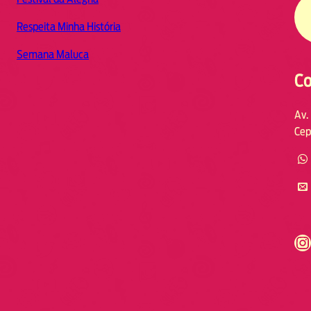
Respeita Minha História
Semana Maluca
Co
Av.
Cep
https://www.instagram.com/fmodia.cabofrio/