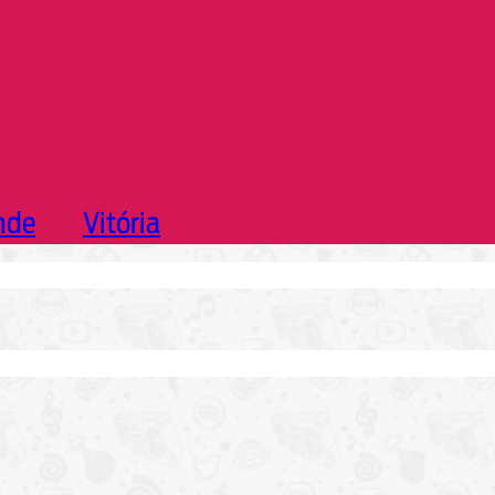
nde
Vitória