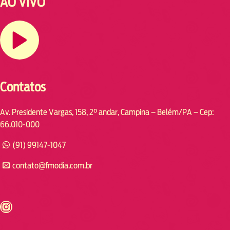
AO VIVO
Contatos
Av. Presidente Vargas, 158, 2° andar, Campina – Belém/PA – Cep:
66.010-000
(91) 99147-1047
contato@fmodia.com.br
s://www.instagram.com/fmodia.cabofrio/