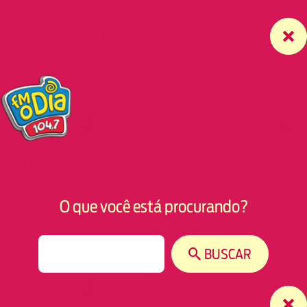
O que você está procurando?
S
BUSCAR
e
a
r