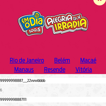
c
h
Rio de Janeiro
Belém
Macaé
Manaus
Resende
Vitória
6