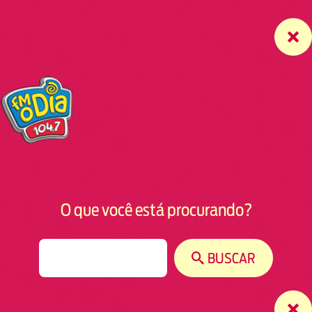
O que você está procurando?
S
BUSCAR
e
a
r