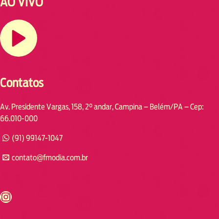
AO VIVO
Contatos
Av. Presidente Vargas, 158, 2° andar, Campina – Belém/PA – Cep:
66.010-000
(91) 99147-1047
contato@fmodia.com.br
s://www.instagram.com/fmodia.cabofrio/