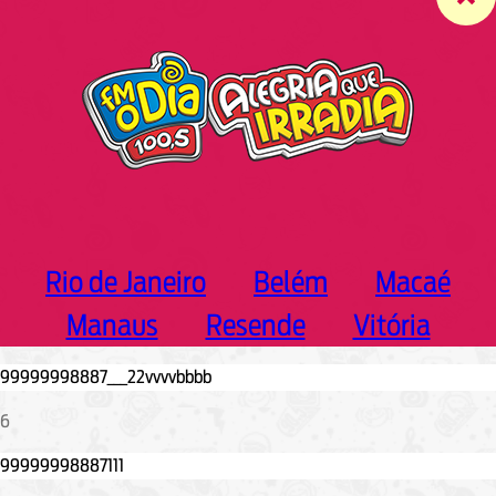
c
h
Rio de Janeiro
Belém
Macaé
Manaus
Resende
Vitória
6