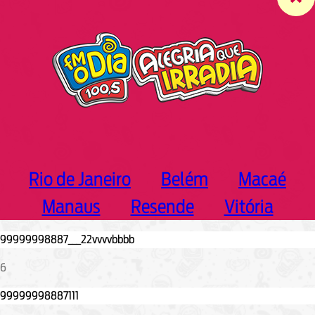
c
h
Rio de Janeiro
Belém
Macaé
Manaus
Resende
Vitória
6