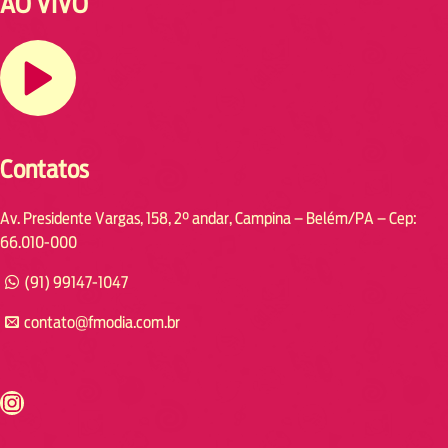
AO VIVO
Contatos
Av. Presidente Vargas, 158, 2° andar, Campina – Belém/PA – Cep:
66.010-000
(91) 99147-1047
contato@fmodia.com.br
s://www.instagram.com/fmodia.cabofrio/