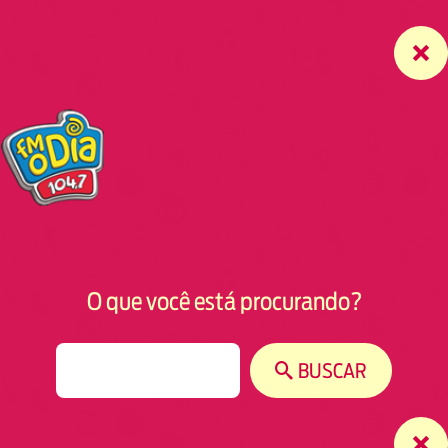
O que você está procurando?
S
BUSCAR
e
a
r