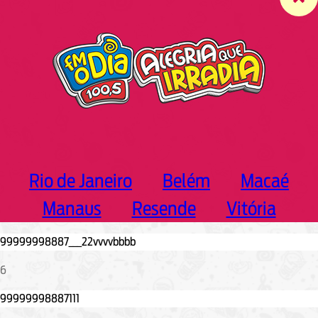
c
h
Rio de Janeiro
Belém
Macaé
Manaus
Resende
Vitória
6