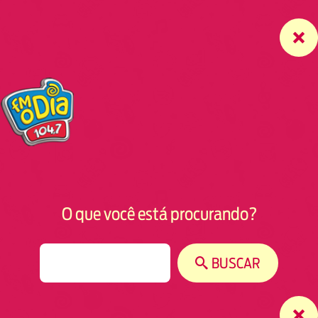
O que você está procurando?
S
BUSCAR
e
a
r