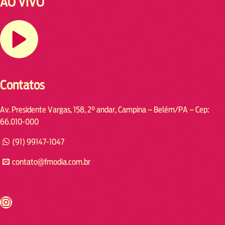
AO VIVO
Contatos
Av. Presidente Vargas, 158, 2° andar, Campina – Belém/PA – Cep:
66.010-000
(91) 99147-1047
contato@fmodia.com.br
s://www.instagram.com/fmodia.cabofrio/