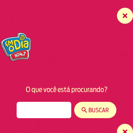
O que você está procurando?
S
BUSCAR
e
a
r