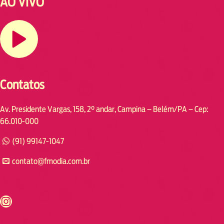
AO VIVO
Contatos
Av. Presidente Vargas, 158, 2° andar, Campina – Belém/PA – Cep:
66.010-000
(91) 99147-1047
contato@fmodia.com.br
s://www.instagram.com/fmodia.cabofrio/