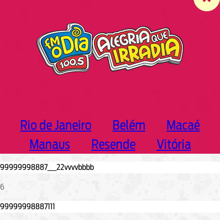
c
h
Rio de Janeiro
Belém
Macaé
Manaus
Resende
Vitória
6