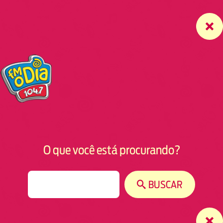
O que você está procurando?
S
BUSCAR
e
a
r