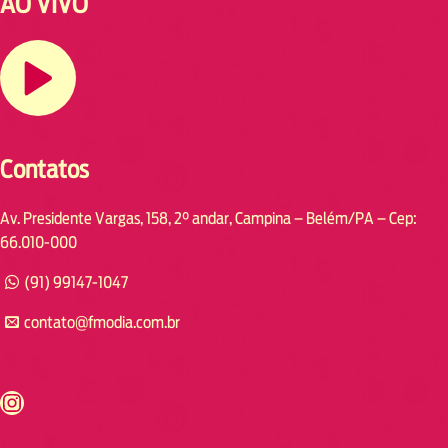
AO VIVO
Contatos
Av. Presidente Vargas, 158, 2° andar, Campina – Belém/PA – Cep:
66.010-000
(91) 99147-1047
contato@fmodia.com.br
s://www.instagram.com/fmodia.cabofrio/