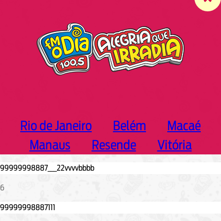
c
h
Rio de Janeiro
Belém
Macaé
Manaus
Resende
Vitória
6