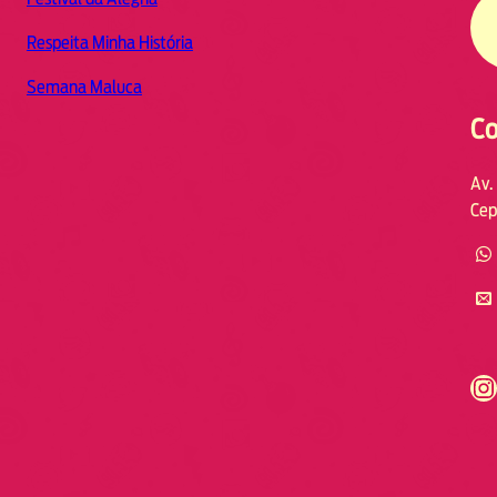
Respeita Minha História
Semana Maluca
Co
Av.
Cep
https://www.instagram.com/fmodia.cabofrio/