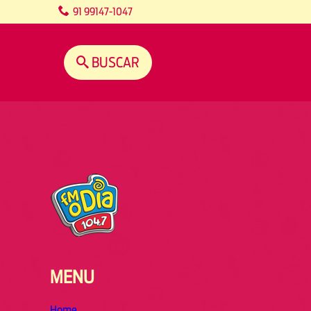
content
91 99147-1047
BUSCAR
MENU
Home