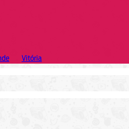
nde
Vitória