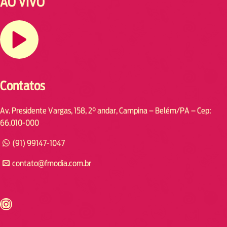
AO VIVO
Contatos
Av. Presidente Vargas, 158, 2° andar, Campina – Belém/PA – Cep:
66.010-000
(91) 99147-1047
contato@fmodia.com.br
s://www.instagram.com/fmodia.cabofrio/