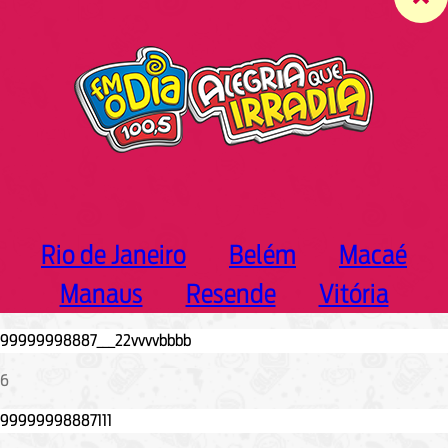
c
h
Rio de Janeiro
Belém
Macaé
Manaus
Resende
Vitória
6