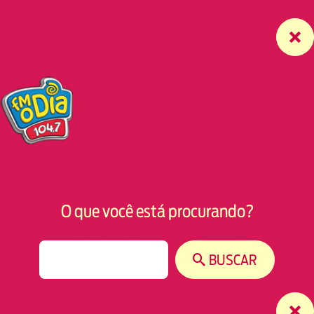
O que você está procurando?
S
BUSCAR
e
a
r