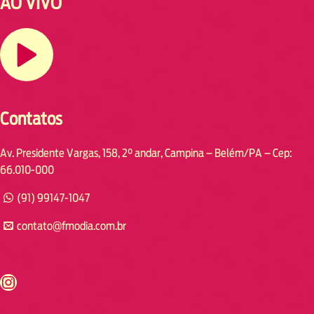
AO VIVO
Contatos
Av. Presidente Vargas, 158, 2° andar, Campina – Belém/PA – Cep:
66.010-000
(91) 99147-1047
contato@fmodia.com.br
s://www.instagram.com/fmodia.cabofrio/