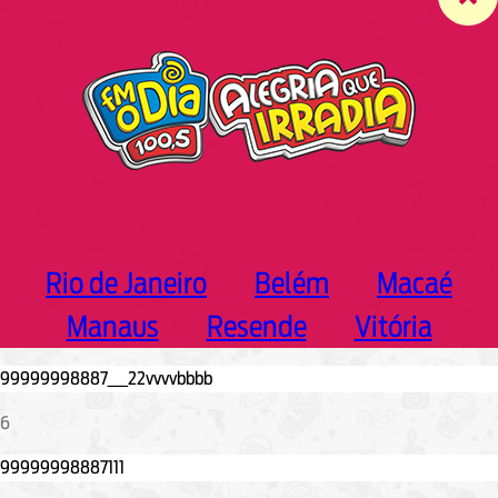
c
h
Rio de Janeiro
Belém
Macaé
Manaus
Resende
Vitória
6