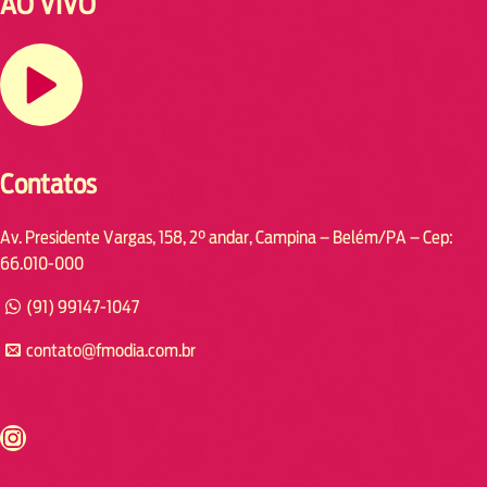
AO VIVO
Contatos
Av. Presidente Vargas, 158, 2° andar, Campina – Belém/PA – Cep:
66.010-000
(91) 99147-1047
contato@fmodia.com.br
s://www.instagram.com/fmodia.cabofrio/