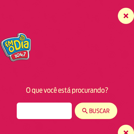
O que você está procurando?
S
BUSCAR
e
a
r