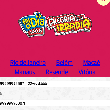
c
h
Rio de Janeiro
Belém
Macaé
Manaus
Resende
Vitória
6