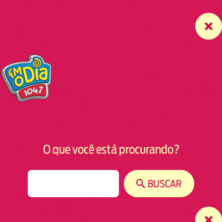
O que você está procurando?
S
BUSCAR
e
a
r