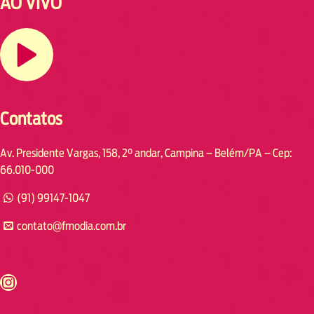
AO VIVO
Contatos
Av. Presidente Vargas, 158, 2° andar, Campina – Belém/PA – Cep:
66.010-000
(91) 99147-1047
contato@fmodia.com.br
s://www.instagram.com/fmodia.cabofrio/