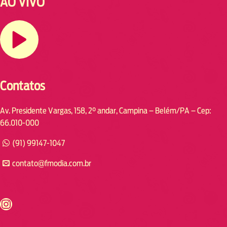
AO VIVO
Contatos
Av. Presidente Vargas, 158, 2° andar, Campina – Belém/PA – Cep:
66.010-000
(91) 99147-1047
contato@fmodia.com.br
s://www.instagram.com/fmodia.cabofrio/