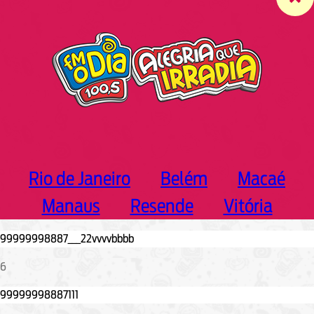
c
h
Rio de Janeiro
Belém
Macaé
Manaus
Resende
Vitória
6