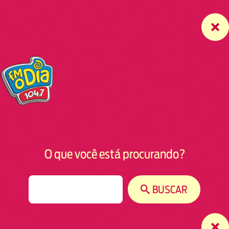
O que você está procurando?
S
BUSCAR
e
a
r