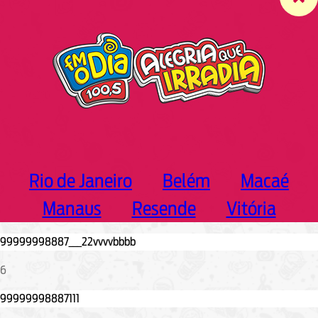
c
h
Rio de Janeiro
Belém
Macaé
Manaus
Resende
Vitória
6