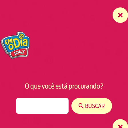
O que você está procurando?
S
BUSCAR
e
a
r