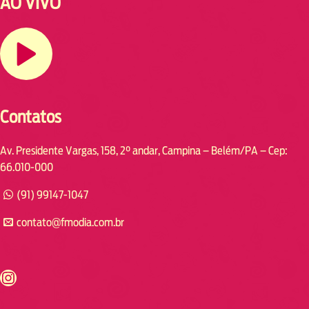
AO VIVO
Contatos
Av. Presidente Vargas, 158, 2° andar, Campina – Belém/PA – Cep:
66.010-000
(91) 99147-1047
contato@fmodia.com.br
s://www.instagram.com/fmodia.cabofrio/