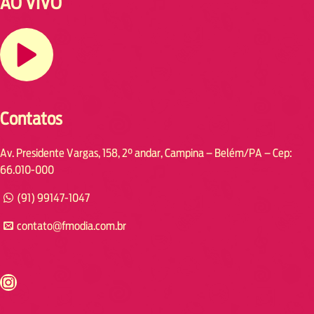
AO VIVO
Contatos
Av. Presidente Vargas, 158, 2° andar, Campina – Belém/PA – Cep:
66.010-000
(91) 99147-1047
contato@fmodia.com.br
s://www.instagram.com/fmodia.cabofrio/