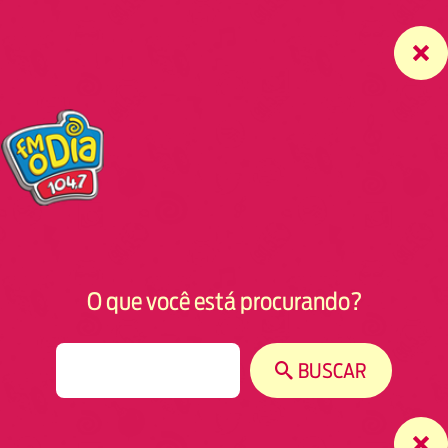
O que você está procurando?
S
BUSCAR
e
a
r