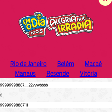
c
h
Rio de Janeiro
Belém
Macaé
Manaus
Resende
Vitória
6