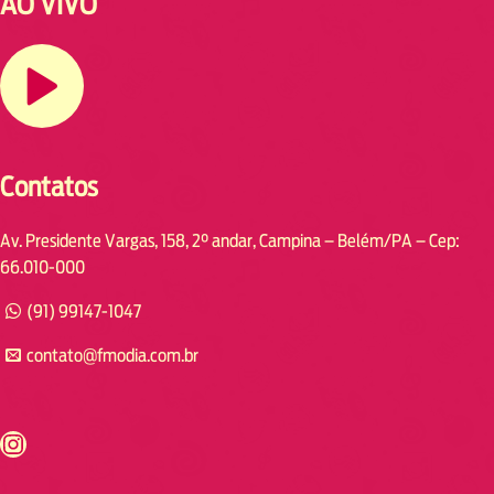
AO VIVO
Contatos
Av. Presidente Vargas, 158, 2° andar, Campina – Belém/PA – Cep:
66.010-000
(91) 99147-1047
contato@fmodia.com.br
s://www.instagram.com/fmodia.cabofrio/