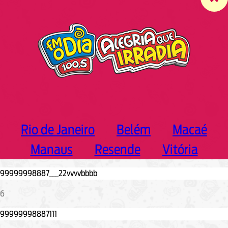
c
h
Rio de Janeiro
Belém
Macaé
Manaus
Resende
Vitória
6