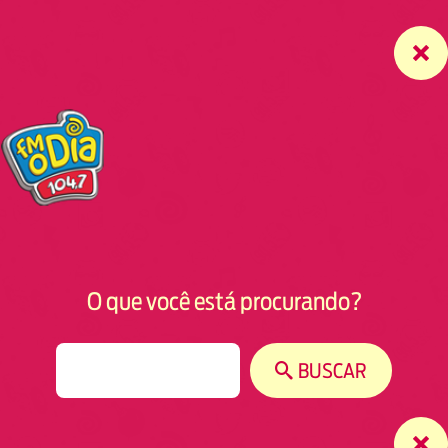
O que você está procurando?
S
BUSCAR
e
a
r